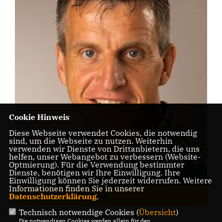
Cookie Hinweis
Diese Webseite verwendet Cookies, die notwendig
sind, um die Webseite zu nutzen. Weiterhin
verwenden wir Dienste von Drittanbietern, die uns
helfen, unser Webangebot zu verbessern (Website-
Optmierung). Für die Verwendung bestimmter
Dienste, benötigen wir Ihre Einwilligung. Ihre
Harald Tammen
Einwilligung können Sie jederzeit widerrufen. Weitere
Informationen finden Sie in unserer
Fraktionsvorsitzender
Datenschutzerklärung
.
Technisch notwendige Cookies (
Übersicht
)
Die notwendigen Cookies werden allein für den