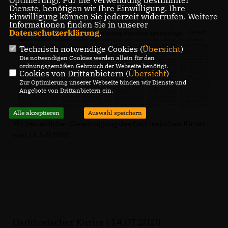
Handlungsbedarf bestehe.
Dienste, benötigen wir Ihre Einwilligung. Ihre
Einwilligung können Sie jederzeit widerrufen. Weitere
Informationen finden Sie in unserer
Datenschutzerklärung
.
Technisch notwendige Cookies (
Übersicht
)
Die notwendigen Cookies werden allein für den
ordnungsgemäßen Gebrauch der Webseite benötigt.
Cookies von Drittanbietern (
Übersicht
)
Zur Optimierung unserer Webseite binden wir Dienste und
Angebote von Drittanbietern ein.
Alle akzeptieren
Auswahl speichern
Mit freundlicher Genehmigung des Ostfriesischen Kurier
vom 14.Juli 2020
Ostfriesischer Kurier | 14.07.2020