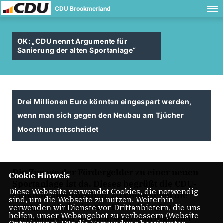
CDU Brookmerland
OK: „CDU nennt Argumente für
Sanierung der alten Sportanlage“
Drei Millionen Euro könnten eingespart werden,
wenn man sich gegen den Neubau am Tjücher
Moorthun entscheidet
Die Zusage der Fördergelder zu einer neuen
Cookie Hinweis
Sportanlage ist da. Dieses begrüßt die CDU-
Diese Webseite verwendet Cookies, die notwendig
Fraktion ausdrücklich. Zu lange seien die
sind, um die Webseite zu nutzen. Weiterhin
samtgemeindeeigenen Einrichtungen
verwenden wir Dienste von Drittanbietern, die uns
helfen, unser Webangebot zu verbessern (Website-
vernachlässigt worden, sodass dringender
Optmierung). Für die Verwendung bestimmter