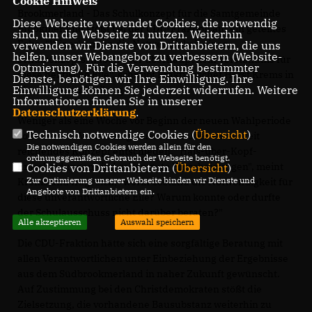
Cookie Hinweis
Brookmerland - Das Schulkonzept für die Samtgemeinde
Diese Webseite verwendet Cookies, die notwendig
Brookmerland stößt bei der CDU-Fraktion auf ein geteiltes
sind, um die Webseite zu nutzen. Weiterhin
Echo. "Wir erkennen die Notwendigkeit eines
verwenden wir Dienste von Drittanbietern, die uns
helfen, unser Webangebot zu verbessern (Website-
Schulkonzepts, haben aber überhaupt kein Verständnis für
Optmierung). Für die Verwendung bestimmter
diese hektische Eile", schreibt Fraktionschef Horst Krems in
Dienste, benötigen wir Ihre Einwilligung. Ihre
Einwilligung können Sie jederzeit widerrufen. Weitere
einer Pressemitteilung.
Informationen finden Sie in unserer
Datenschutzerklärung
.
Weniger als eine Woche vor Beginn der neuen Wahlperiode
Technisch notwendige Cookies (
Übersicht
)
solle der alte Verwaltungsausschuss über ein so weit
Die notwendigen Cookies werden allein für den
reichendes Konzept entschieden. "Hals-über-Kopf-
ordnungsgemäßen Gebrauch der Webseite benötigt.
Entscheidungen sind selten gute Entscheidungen", meint
Cookies von Drittanbietern (
Übersicht
)
Zur Optimierung unserer Webseite binden wir Dienste und
Krems und fragt sich, "worin bestand die Notwendigkeit für
Angebote von Drittanbietern ein.
diese unverantwortliche Eile? Warum konnte oder durfte
der Schulausschuss nicht darüber beraten?"
Alle akzeptieren
Auswahl speichern
Die CDU-Fraktion hätte sich eine sorgfältige Beratung mit
allen Verantwortlichen unter Einbeziehung der Ergebnisse
aus dem Südbrookmerland in naher Zukunft gewünscht.
Auf Zustimmung bei den Christdemokraten stößt die
Zielsetzung, die vorhandene Bausubstanz weiterhin zu